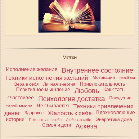
Метки
Исполнение желания
Внутреннее состояние
Техники исполнения желаний
Мотивация
Новый год
Привлекательность
Вера в себя
Личная энергия
Позитивное мышление
Любовь
Как стать
счастливее
Психология достатка
Похудение
Не сбывается
Техники привлечения
силой мысли
денег
Жалость к себе
Вдохновляющие
Здоровье
истории
Энергетика дома
Покопаться в себе
Любовь к себе
Семья и дети
Аскеза