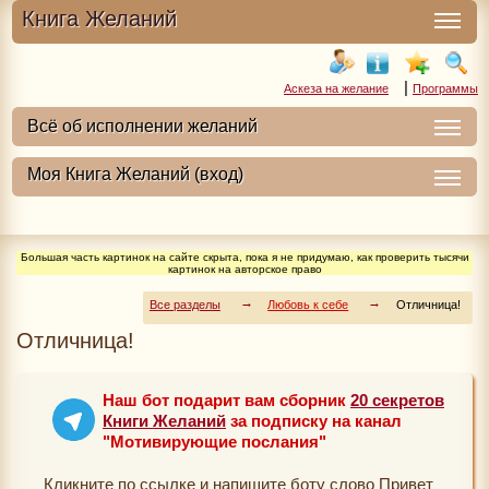
Книга Желаний
|
Аскеза на желание
Программы
Большая часть картинок на сайте скрыта, пока я не придумаю, как проверить тысячи
картинок на авторское право
Все разделы
Любовь к себе
Отличница!
Отличница!
Наш бот подарит вам сборник
20 секретов
Книги Желаний
за подписку на канал
"Мотивирующие послания"
Кликните по ссылке и напишите боту слово Привет