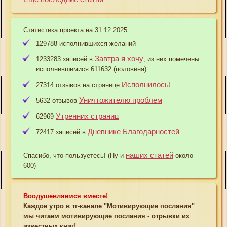
Статистика проекта на 31.12.2025
129788 исполнившихся желаний
Завтра я хочу
1233283 записей в
, из них помечены
исполнившимися 611632 (половина)
Исполнилось!
27314 отзывов на странице
Уничтожителю проблем
5632 отзывов
Утренних страниц
62969
Дневнике Благодарностей
72417 записей в
наших статей
Спасибо, что пользуетесь! (Ну и
около
600)
Воодушевляемся вместе!
Каждое утро в тг-канале "Мотивирующие послания"
мы читаем мотивирующие послания - отрывки из
известных книг!