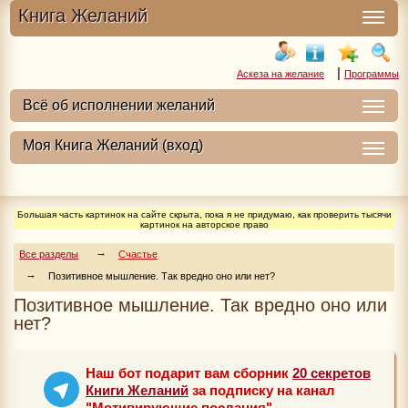
Книга Желаний
|
Аскеза на желание
Программы
Большая часть картинок на сайте скрыта, пока я не придумаю, как проверить тысячи
картинок на авторское право
Все разделы
Счастье
Позитивное мышление. Так вредно оно или нет?
Позитивное мышление. Так вредно оно или
нет?
Наш бот подарит вам сборник
20 секретов
Книги Желаний
за подписку на канал
"Мотивирующие послания"