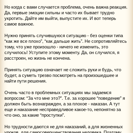
Но когда с вами случается проблема, очень важна реакция.
Да, первые эмоции сильны и часто их бывает трудно
укротить. Дайте им выйти, выпустите их. И вот теперь
самое важное.
Нужно принять случившуюся ситуацию - без оценки типа
“как же все плохо”, “как дальше жить”. Не сопротивляйтесь
тому, что уже произошло - ничего не изменить, это
случилось! Уступите этому моменту. Да, он случился, я
расстроен, но жизнь не кончена.
Принять ситуацию означает не сложить руки и будь, что
будет, а суметь трезво посмотреть на произошедшее и
найти пути решения.
Очень часто в проблемных ситуациях мы задаемся
вопросом: “За что мне это?”. Т.е. за хорошее “поведение” я
должен быть вознагражден, а за плохое - наказан. А тут
еще и наказание несправедливое какое-то, непонятно за
что оно, за какие “проступки”.
Но трудности даются не для наказаний, а для жизненных
уроков, для самосовершенствования человека. Поэтому