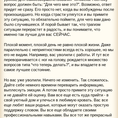
вопрос должен быть: “Для чего мне это?”. Возможно, ответ
придет не сразу. Его просто нет, когда вы возбуждены после
произошедшего. Но когда страсти улягутся и вы примите
эту ситуацию, то обязательно поймете, для чего вам дано
было случившееся. И порой бывает так, что трагизм
ситуации перерастет в радость, и вы понимаете, что
именно так лучше для вас СЕЙЧАС.
Плохой момент, плохой день не равно плохой жизни. Даже
параллельно с неприятностями всегда есть хорошее, но мы
его не видим. Например, вас уволили с работы. И тут все
переворачивается с ног на голову, рождается множество
вопросов типа “что теперь делать?”, и вы впадаете в не
самое лучшее состояние.
Но вас уже уволили. Ничего не изменить. Так сложилось.
Дайте себе немного времени переварить информацию,
выплеснуть эмоции. А потом просто примите эту ситуацию
и не давайте ей оценку. Вам все еще есть куда прийти - в
свой уютный дом и улечься в любимую кровать. Вас все
еще любят ваши родные, которые могут оказать простую
поддержку словом. Вы все еще обладаете своими
профессиональными навыками. Вы все тот же прекрасный