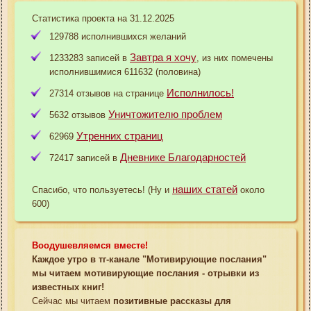
Статистика проекта на 31.12.2025
129788 исполнившихся желаний
Завтра я хочу
1233283 записей в
, из них помечены
исполнившимися 611632 (половина)
Исполнилось!
27314 отзывов на странице
Уничтожителю проблем
5632 отзывов
Утренних страниц
62969
Дневнике Благодарностей
72417 записей в
наших статей
Спасибо, что пользуетесь! (Ну и
около
600)
Воодушевляемся вместе!
Каждое утро в тг-канале "Мотивирующие послания"
мы читаем мотивирующие послания - отрывки из
известных книг!
Сейчас мы читаем
позитивные рассказы для