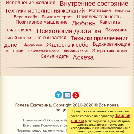
Исполнение желания
Внутреннее состояние
Техники исполнения желаний
Мотивация
Новый год
Привлекательность
Вера в себя
Личная энергия
Позитивное мышление
Любовь
Как стать
счастливее
Психология достатка
Похудение
Не сбывается
Техники привлечения
силой мысли
денег
Жалость к себе
Вдохновляющие
Здоровье
истории
Энергетика дома
Покопаться в себе
Любовь к себе
Семья и дети
Аскеза
Голева Екатерина, Copyright 2010-2026 © Все права
защищены
Продолжая использовать наш сайт, вы
файлов
даете согласие на обработку
cookie
С чего начать?
О проекте
Личный раздел
Книга Желаний
(используются Яндекс.Метрика
для проведения статистических
Все статьи
Исполнилось!
Бесплатно!
Изменимся вместе
исследований и скрипты mywishbook.ru в
Правила предоставления услуг
Обработка персональных данных
целях функционирования сайта).