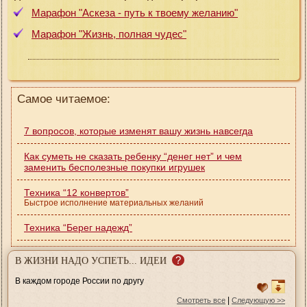
Марафон "Аскеза - путь к твоему желанию"
Марафон "Жизнь, полная чудес"
Самое читаемое:
7 вопросов, которые изменят вашу жизнь навсегда
Как суметь не сказать ребенку “денег нет” и чем
заменить бесполезные покупки игрушек
Техника “12 конвертов”
Быстрое исполнение материальных желаний
Техника “Берег надежд”
?
В ЖИЗНИ НАДО УСПЕТЬ... ИДЕИ
В каждом городе России по другу
|
Смотреть все
Следующую >>